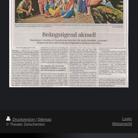
Login
Druckversion
|
Sitemap
Webansicht
© Theater Zwischenton