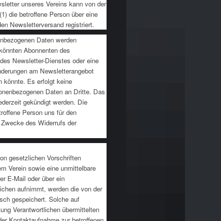
letter unseres Vereins kann von der
1) die betroffene Person über eine
den Newsletterversand registriert.
enbezogenen Daten werden
 könnten Abonnenten des
b des Newsletter-Dienstes oder eine
n Änderungen am Newsletterangebot
 könnte. Es erfolgt keine
onenbezogenen Daten an Dritte. Das
ederzeit gekündigt werden. Die
troffene Person uns für den
m Zwecke des Widerrufs der
on gesetzlichen Vorschriften
m Verein sowie eine unmittelbare
r E-Mail oder über ein
lichen aufnimmt, werden die von der
sch gespeichert. Solche auf
itung Verantwortlichen übermittelten
er Kontaktaufnahme zur betroffenen