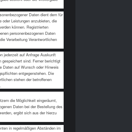
personenbezogener Daten dient dem für
te oder Leistungen anzubieten, die
werden können. Registrierten
egebenen personenbezogenen Daten
die Verarbeitung Verantwortlichen
son jederzeit auf Anfrage Auskunft
gespeichert sind. Ferner berichtigt
ene Daten auf Wunsch oder Hinweis
gspflichten entgegenstehen. Die
tlichen stehen der betroffenen
.
tzern die Möglichkeit eingeräumt,
ogenen Daten bei der Bestellung des
werden, ergibt sich aus der hierzu
nenten in regelmäßigen Abständen im