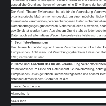
gesetzliche Grundlage, holen wir generell eine Einwilligung der betrof
Der Verein Theater Zwischenton hat als für die Verarbeitung Verantwo
organisatorische Maßnahmen umgesetzt, um einen möglichst lückenl
Internetseite verarbeiteten personenbezogenen Daten sicherzustelle
Datenübertragungen grundsätzlich Sicherheitslücken aufweisen, soda
gewährleistet werden kann. Aus diesem Grund steht es jeder betroff
Daten auch auf alternativen Wegen, beispielsweise telefonisch, an un
1. Begriffsbestimmungen
Die Datenschutzerklärung der Theater Zwischenton beruht auf den Beg
Europäischen Richtlinien- und Verordnungsgeber beim Erlass der D
GVO) verwendet wurden.
2. Name und Anschrift des für die Verarbeitung Verantwortlichen
Verantwortlicher im Sinne der Datenschutz-Grundverordnung, sonstige
Europäischen Union geltenden Datenschutzgesetze und anderer Be
datenschutzrechtlichem Charakter ist die:
Theater Zwischenton
Altwegring 1c
84424 Isen