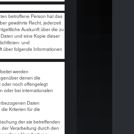
en betroffene Person hat das
er gewährte Recht, jederzeit
tgeltliche Auskunft über die zu
Daten und eine Kopie dieser
ichtlinien- und
t über folgende Informationen
beitet werden
egenüber denen die
 oder noch offengelegt
 oder bei internationalen
onenbezogenen Daten
die Kriterien für die
öschung der sie betreffenden
der Verarbeitung durch den