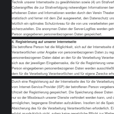
Technik unserer Internetseite zu gewährleisten sowie (4) um Strafve
Cyberangriffes die zur Strafverfolgung notwendigen Informationen be
erhobenen Daten und Informationen werden durch den Verein Theater
statistisch und ferner mit dem Ziel ausgewertet, den Datenschutz un
letztlich ein optimales Schutzniveau für die von uns verarbeiteten 
sicherzustellen. Die anonymen Daten der Server-Logfiles werden getre
Person angegebenen personenbezogenen Daten gespeichert.
4. Registrierung auf unserer Internetseite
Die betroffene Person hat die Möglichkeit, sich auf der Internetseite 
Verantwortlichen unter Angabe von personenbezogenen Daten zu regi
personenbezogenen Daten dabei an den für die Verarbeitung Verantwor
sich aus der jeweiligen Eingabemaske, die für die Registrierung verw
Person eingegebenen personenbezogenen Daten werden ausschließlic
dem für die Verarbeitung Verantwortlichen und für eigene Zwecke erh
Durch eine Registrierung auf der Internetseite des für die Verarbeitun
vom Internet-Service-Provider (ISP) der betroffenen Person vergebe
Uhrzeit der Registrierung gespeichert. Die Speicherung dieser Daten 
nur so der Missbrauch unserer Dienste verhindert werden kann, und d
ermöglichen, begangene Straftaten aufzuklären. Insofern ist die Spei
Absicherung des für die Verarbeitung Verantwortlichen erforderlich. E
erfolgt grundsätzlich nicht, sofern keine gesetzliche Pflicht zur Wei