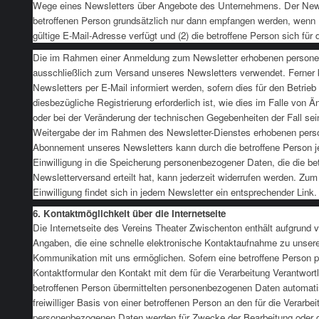
Wege eines Newsletters über Angebote des Unternehmens. Der News
betroffenen Person grundsätzlich nur dann empfangen werden, wenn (
gültige E-Mail-Adresse verfügt und (2) die betroffene Person sich für 
Die im Rahmen einer Anmeldung zum Newsletter erhobenen person
ausschließlich zum Versand unseres Newsletters verwendet. Ferner
Newsletters per E-Mail informiert werden, sofern dies für den Betrie
diesbezügliche Registrierung erforderlich ist, wie dies im Falle vo
oder bei der Veränderung der technischen Gegebenheiten der Fall sein
Weitergabe der im Rahmen des Newsletter-Dienstes erhobenen pers
Abonnement unseres Newsletters kann durch die betroffene Person j
Einwilligung in die Speicherung personenbezogener Daten, die die be
Newsletterversand erteilt hat, kann jederzeit widerrufen werden. Zu
Einwilligung findet sich in jedem Newsletter ein entsprechender Link.
6. Kontaktmöglichkeit über die Internetseite
Die Internetseite des Vereins Theater Zwischenton enthält aufgrund v
Angaben, die eine schnelle elektronische Kontaktaufnahme zu unsere
Kommunikation mit uns ermöglichen. Sofern eine betroffene Person pe
Kontaktformular den Kontakt mit dem für die Verarbeitung Verantwort
betroffenen Person übermittelten personenbezogenen Daten automati
freiwilliger Basis von einer betroffenen Person an den für die Verarbe
personenbezogenen Daten werden für Zwecke der Bearbeitung oder d