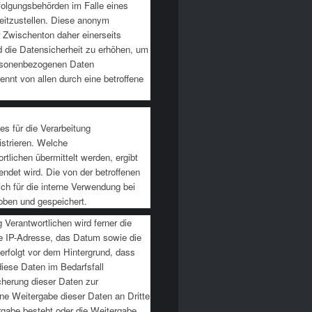
rfolgungsbehörden im Falle eines
reitzustellen. Diese anonym
 Zwischenton daher einerseits
d die Datensicherheit zu erhöhen, um
personenbezogenen Daten
nnt von allen durch eine betroffene
des für die Verarbeitung
strieren. Welche
tlichen übermittelt werden, ergibt
endet wird. Die von der betroffenen
h für die interne Verwendung bei
oben und gespeichert.
g Verantwortlichen wird ferner die
ne IP-Adresse, das Datum sowie die
erfolgt vor dem Hintergrund, dass
iese Daten im Bedarfsfall
cherung dieser Daten zur
ine Weitergabe dieser Daten an Dritte
tergabe besteht oder die Weitergabe