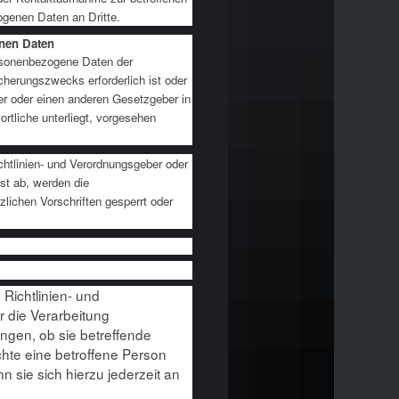
ogenen Daten an Dritte.
nen Daten
personenbezogene Daten der
cherungszwecks erforderlich ist oder
er oder einen anderen Gesetzgeber in
ortliche unterliegt, vorgesehen
chtlinien- und Verordnungsgeber oder
st ab, werden die
ichen Vorschriften gesperrt oder
Richtlinien- und
 die Verarbeitung
angen, ob sie betreffende
te eine betroffene Person
 sie sich hierzu jederzeit an