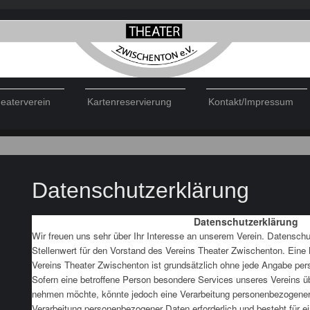
eaterverein
Kartenreservierung
Kontakt/Impressum
Datenschutzerklärung
Datenschutzerklärung
Wir freuen uns sehr über Ihr Interesse an unserem Verein. Datensch
Stellenwert für den Vorstand des Vereins Theater Zwischenton. Eine 
Vereins Theater Zwischenton ist grundsätzlich ohne jede Angabe pe
Sofern eine betroffene Person besondere Services unseres Vereins üb
nehmen möchte, könnte jedoch eine Verarbeitung personenbezogener D
Verarbeitung personenbezogener Daten erforderlich und besteht für e