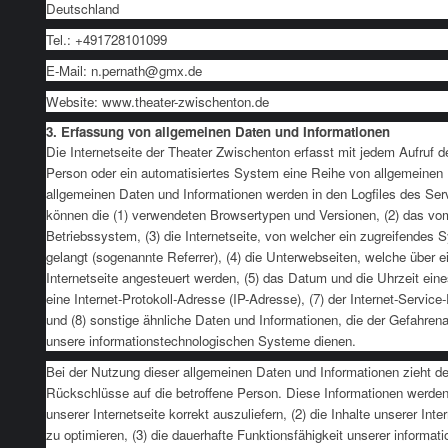
Deutschland
Tel.: +491728101099
E-Mail: n.pernath@gmx.de
Website: www.theater-zwischenton.de
3. Erfassung von allgemeinen Daten und Informationen
Die Internetseite der Theater Zwischenton erfasst mit jedem Aufruf de
Person oder ein automatisiertes System eine Reihe von allgemeinen
allgemeinen Daten und Informationen werden in den Logfiles des Ser
können die (1) verwendeten Browsertypen und Versionen, (2) das v
Betriebssystem, (3) die Internetseite, von welcher ein zugreifendes 
gelangt (sogenannte Referrer), (4) die Unterwebseiten, welche über 
Internetseite angesteuert werden, (5) das Datum und die Uhrzeit eines 
eine Internet-Protokoll-Adresse (IP-Adresse), (7) der Internet-Servi
und (8) sonstige ähnliche Daten und Informationen, die der Gefahrena
unsere informationstechnologischen Systeme dienen.
Bei der Nutzung dieser allgemeinen Daten und Informationen zieht d
Rückschlüsse auf die betroffene Person. Diese Informationen werden 
unserer Internetseite korrekt auszuliefern, (2) die Inhalte unserer Int
zu optimieren, (3) die dauerhafte Funktionsfähigkeit unserer inform