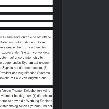
r Internetseite durch eine betroffene
 Daten und Informationen. Diese
vers gespeichert. Erfasst werden
om zugreifenden System verwendete
System auf unsere Internetseite
ein zugreifendes System auf unserer
Zugriffs auf die Internetseite, (6)
ce-Provider des zugreifenden Systems
bwehr im Falle von Angriffen auf
er Verein Theater Zwischenton keine
vielmehr benötigt, um (1) die Inhalte
ernetseite sowie die Werbung für diese
ationstechnologischen Systeme und der