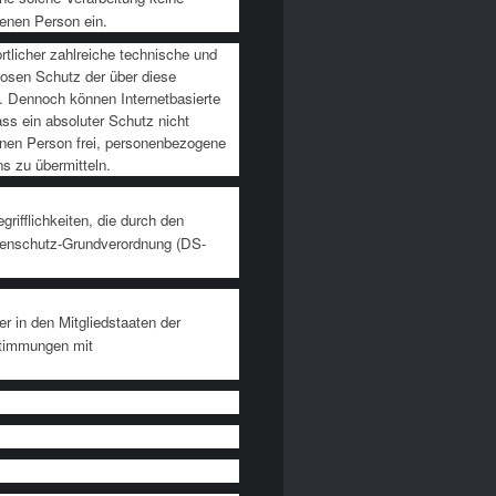
fenen Person ein.
rtlicher zahlreiche technische und
osen Schutz der über diese
n. Dennoch können Internetbasierte
ss ein absoluter Schutz nicht
enen Person frei, personenbezogene
s zu übermitteln.
rifflichkeiten, die durch den
atenschutz-Grundverordnung (DS-
r in den Mitgliedstaaten der
stimmungen mit