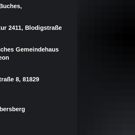
 Buches,
tur 2411, Blodigstraße
isches Gemeindehaus
eon
traße 8, 81829
Ebersberg