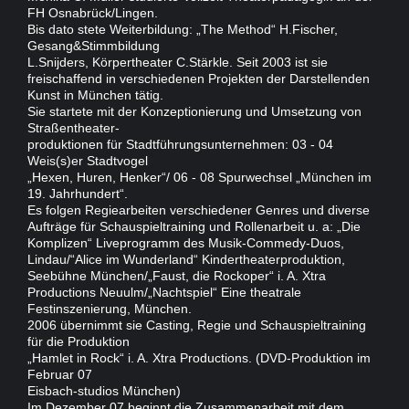
FH Osnabrück/Lingen.
Bis dato stete Weiterbildung: „The Method“ H.Fischer,
Gesang&Stimmbildung
L.Snijders, Körpertheater C.Stärkle. Seit 2003 ist sie
freischaffend in verschiedenen Projekten der Darstellenden
Kunst in München tätig.
Sie startete mit der Konzeptionierung und Umsetzung von
Straßentheater-
produktionen für Stadtführungsunternehmen: 03 - 04
Weis(s)er Stadtvogel
„Hexen, Huren, Henker“/ 06 - 08 Spurwechsel „München im
19. Jahrhundert“.
Es folgen Regiearbeiten verschiedener Genres und diverse
Aufträge für Schauspieltraining und Rollenarbeit u. a: „Die
Komplizen“ Liveprogramm des Musik-Commedy-Duos,
Lindau/“Alice im Wunderland“ Kindertheaterproduktion,
Seebühne München/„Faust, die Rockoper“ i. A. Xtra
Productions Neuulm/„Nachtspiel“ Eine theatrale
Festinszenierung, München.
2006 übernimmt sie Casting, Regie und Schauspieltraining
für die Produktion
„Hamlet in Rock“ i. A. Xtra Productions. (DVD-Produktion im
Februar 07
Eisbach-studios München)
Im Dezember 07 beginnt die Zusammenarbeit mit dem